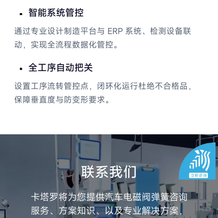
灌装阀门弹簧痛点需求及改善措
智能系统管控
施
通过专业设计制造平台与 ERP 系统、检测设备联
阀门弹簧生产设计方案
动，实现全流程数据化管控。
阀门弹簧定制注意点
全工序自动把关
设置工序流转管控点，闭环化运行杜绝不合格品，
电磁阀弹簧生产厂家——卡塔罗
保障垂直度与防变形要求。
弹簧
航天解决方案
联系我们
无源自力记忆合金温控阀
卡塔罗将为您提供汽车电磁阀弹簧咨询
服务、方案知识、以及专业解决方案，