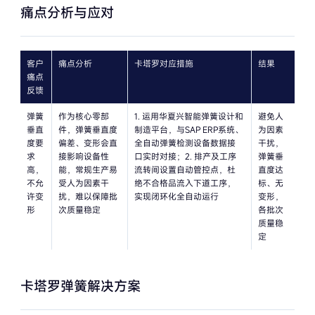
痛点分析与应对
球阀弹簧生产设计方案
碟阀弹簧生产设计方案
客户
痛点分析
卡塔罗对应措施
结果
痛点
截止阀弹簧设计方案
反馈
弹簧
作为核心零部
1. 运用华夏兴智能弹簧设计和
避免人
止回阀弹簧生产设计方案
垂直
件，弹簧垂直度
制造平台，与SAP ERP系统、
为因素
度要
偏差、变形会直
全自动弹簧检测设备数据接
干扰，
阀门弹簧改进工程
求
接影响设备性
口实时对接；2. 排产及工序
弹簧垂
高，
能，常规生产易
流转间设置自动管控点，杜
直度达
不允
受人为因素干
绝不合格品流入下道工序，
标、无
安全阀中安装不锈钢弹簧能起到
许变
扰，难以保障批
实现闭环化全自动运行
变形，
什么作用？
形
次质量稳定
各批次
质量稳
定
海底200米、保用30年的泄压阀
弹簧
卡塔罗弹簧解决方案
阀门弹簧的设计要点