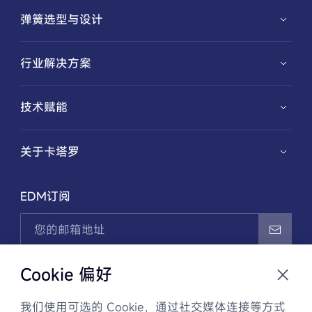
弹簧选型与设计
弹簧选型
行业解决方案
弹簧定制
汽车解决方案
技术赋能
特殊功能性弹簧
新能源解决方案
华夏兴智能弹簧设计与制造系统
关于卡塔罗
医疗解决方案
记忆合金应用开发
公司介绍
EDM订阅
机械解决方案
创新历程
电子解决方案
新闻资讯
我已阅读并同意
隐私政策
，且通过EDM邮件接收卡塔罗
Cookie 偏好
商业信息和最新动态。可随时联系客服取消订阅。
我们使用可选的 Cookie，通过社交媒体连接等方式