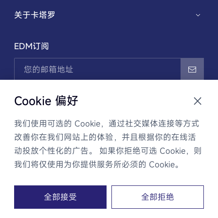
华夏兴智能弹簧设计与制造系统
关于卡塔罗
医疗解决方案
记忆合金应用开发
公司介绍
EDM订阅
机械解决方案
创新历程
电子解决方案
新闻资讯
我已阅读并同意
隐私政策
，且通过EDM邮件接收卡塔罗
Cookie 偏好
商业信息和最新动态。可随时联系客服取消订阅。
我们使用可选的 Cookie，通过社交媒体连接等方式
改善你在我们网站上的体验，并且根据你的在线活
动投放个性化的广告。 如果你拒绝可选 Cookie，则
隐私政策
法律声明
网站地图
我们将仅使用为你提供服务所必须的 Cookie。
Copyright © 2014 卡塔罗精密部件(苏州)有限公司 All rights
全部接受
全部拒绝
reserved.
苏ICP备13021212号-3
弹簧厂
Support by 空谷KGU