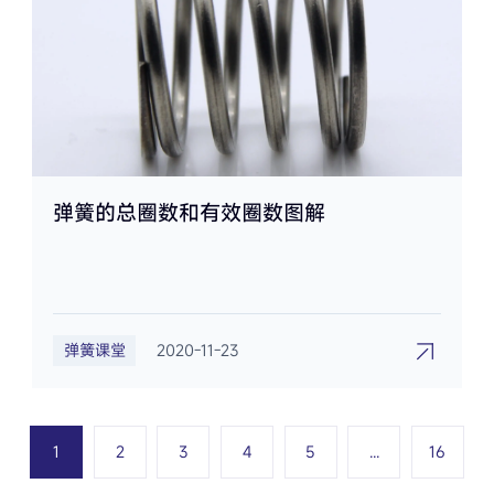
弹簧的总圈数和有效圈数图解
弹簧课堂
2020-11-23
1
2
3
4
5
...
16