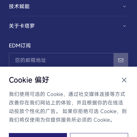
汽车解决方案
技术赋能
特殊功能性弹簧
新能源解决方案
华夏兴智能弹簧设计与制造系统
关于卡塔罗
医疗解决方案
记忆合金应用开发
公司介绍
EDM订阅
机械解决方案
创新历程
电子解决方案
新闻资讯
我已阅读并同意
隐私政策
，且通过EDM邮件接收卡塔罗
Cookie 偏好
商业信息和最新动态。可随时联系客服取消订阅。
我们使用可选的 Cookie，通过社交媒体连接等方式
改善你在我们网站上的体验，并且根据你的在线活
动投放个性化的广告。 如果你拒绝可选 Cookie，则
隐私政策
法律声明
网站地图
我们将仅使用为你提供服务所必须的 Cookie。
Copyright © 2014 卡塔罗精密部件(苏州)有限公司 All rights