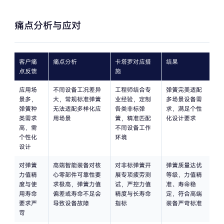
包装罐装弹簧解决方案
痛点分析与应对
道闸弹簧设计解决方案
客户痛
痛点分析
卡塔罗对应措
结果
智能设备弹簧设计方案
点反馈
施
江苏包装机械弹簧解决方案
应用场
不同设备工况差异
工程师结合专
弹簧完美适配
景多，
大，常规标准弹簧
业经验，定制
多场景设备需
弹簧种
无法适配多样化应
各类非标弹
求，满足个性
自动化物流设备弹簧解决方案
类需求
用场景
簧，精准匹配
化设计要求
高，需
不同设备工作
高端智能装备弹簧解决方案
个性化
环境
设计
解决动力碟形弹簧寿命短的问题
对弹簧
高端智能装备对核
对非标弹簧开
弹簧质量达优
力值精
心零部件可靠性要
展专项疲劳测
等级，力值精
包装罐装弹簧解决方案
度与使
求极高，弹簧力值
试，严控力值
准、寿命稳
用寿命
偏差或寿命不足会
精度与长寿命
定，符合高端
要求严
导致设备故障
指标
装备严苛标准
空压机安全阀弹簧解决方案
苛