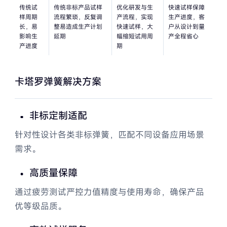
磁能传动装置弹簧解决方案
传统试
传统非标产品试样
优化研发与生
快速试样保障
样周期
流程繁琐，反复调
产流程，实现
生产进度，客
长，易
整易造成生产计划
快速试样，大
户从设计到量
包装罐装设备弹簧
影响生
延期
幅缩短试用周
产全程省心
产进度
期
动力液压传动弹簧供应商国产化
首选
卡塔罗弹簧解决方案
智能电机用波形弹簧解决方案
非标定制适配
罐装设备弹簧解决方案
针对性设计各类非标弹簧，匹配不同设备应用场景
通力电梯制动器弹簧解决方案
需求。
道闸弹簧断裂解决方案
高质量保障
通过疲劳测试严控力值精度与使用寿命，确保产品
优等级品质。
电子解决方案