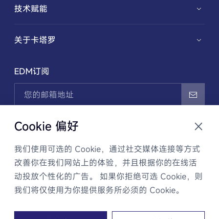
技术赋能
特殊功能性弹簧
新能源解决方案
华夏兴智能弹簧设计与制造系统
关于卡塔罗
医疗解决方案
记忆合金应用开发
公司介绍
EDM订阅
机械解决方案
创新历程
电子解决方案
新闻资讯
我已阅读并同意
隐私政策
，且通过EDM邮件接收卡塔罗
Cookie 偏好
商业信息和最新动态。可随时联系客服取消订阅。
我们使用可选的 Cookie，通过社交媒体连接等方式
改善你在我们网站上的体验，并且根据你的在线活
动投放个性化的广告。 如果你拒绝可选 Cookie，则
隐私政策
法律声明
网站地图
我们将仅使用为你提供服务所必须的 Cookie。
Copyright © 2014 卡塔罗精密部件(苏州)有限公司 All rights