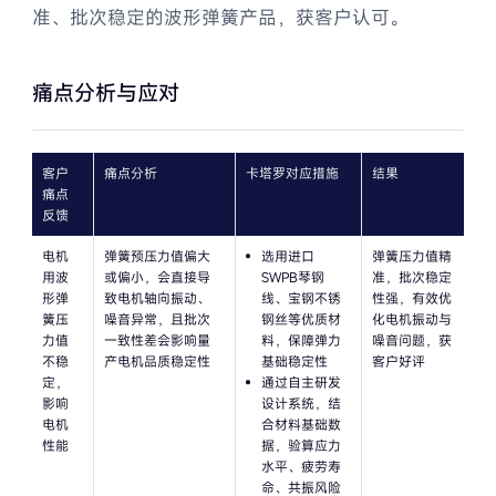
准、批次稳定的波形弹簧产品，获客户认可。
包装罐装弹簧解决方案
痛点分析与应对
道闸弹簧设计解决方案
智能设备弹簧设计方案
客户
痛点分析
卡塔罗对应措施
结果
江苏包装机械弹簧解决方案
痛点
反馈
自动化物流设备弹簧解决方案
电机
弹簧预压力值偏大
选用进口
弹簧压力值精
用波
或偏小，会直接导
SWPB琴钢
准，批次稳定
高端智能装备弹簧解决方案
形弹
致电机轴向振动、
线、宝钢不锈
性强，有效优
簧压
噪音异常，且批次
钢丝等优质材
化电机振动与
力值
一致性差会影响量
料，保障弹力
噪音问题，获
解决动力碟形弹簧寿命短的问题
不稳
产电机品质稳定性
基础稳定性
客户好评
定，
通过自主研发
包装罐装弹簧解决方案
影响
设计系统，结
电机
合材料基础数
性能
据，验算应力
空压机安全阀弹簧解决方案
水平、疲劳寿
命、共振风险