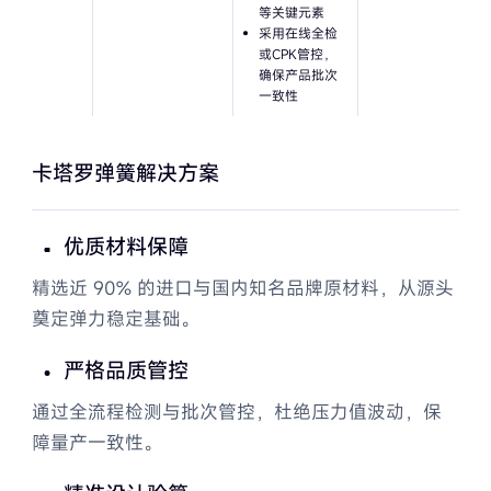
磁能传动装置弹簧解决方案
等关键元素
采用在线全检
或CPK管控，
包装罐装设备弹簧
确保产品批次
一致性
动力液压传动弹簧供应商国产化
首选
卡塔罗弹簧解决方案
智能电机用波形弹簧解决方案
优质材料保障
罐装设备弹簧解决方案
精选近 90% 的进口与国内知名品牌原材料，从源头
通力电梯制动器弹簧解决方案
奠定弹力稳定基础。
道闸弹簧断裂解决方案
严格品质管控
通过全流程检测与批次管控，杜绝压力值波动，保
障量产一致性。
电子解决方案