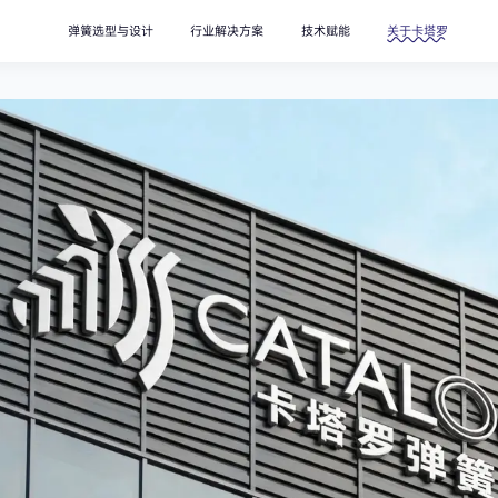
弹簧选型与设计
行业解决方案
技术赋能
关于卡塔罗
搜索
压缩弹簧
拉伸弹簧
新能源解决方案
记忆合金应用开发
创新历程
医疗解决方案
新闻资讯
波形弹簧
碟形弹簧
阀门解决方案
航天解决方案